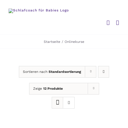
Zum
Inhalt
springen
Startseite
/
Onlinekurse
Sortieren nach
Standardsortierung
Zeige
12 Produkte