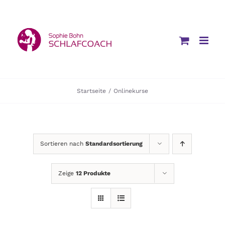
Zum
Inhalt
springen
Startseite
/
Onlinekurse
Sortieren nach
Standardsortierung
Zeige
12 Produkte